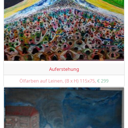
Auferstehung
Ölfarben auf Leinen, (B x H) 115x75,
€ 299